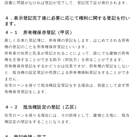
請書に問題がなければ登記が完了して、登記完了証が発行されます。
４．表示登記完了後に必要に応じて権利に関する登記を行い
ます。
４－１ 所有権保存登記（甲区）
新しく出来た登記簿に、所有権の登記をします。はじめてされる所有
権の登記のことを所有権保存登記といいます。
所有者の住所と氏名が登記されることによって、誰にでも建物の所有
権を主張することができる効力（対抗力）を得ることができます。
所有権保存登記をするかどうかは任意ですが、所有権の登記をしない
と、抵当権の設定登記や売買による所有権移転登記をすることができ
ません。
住宅ローンを借りて抵当権設定登記をする場合は、前提として必ず所
有権保存登記をします。
４－２ 抵当権設定の登記（乙区）
住宅ローンを借りる場合には、その担保として、建物と土地に、抵当
権設定の登記をすることになります。
５．登記申請・完了