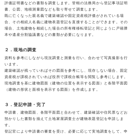
評価証明書などの書類を調査します。管轄の法務局から登記事項証明
書、公図、地積測量図なども取り寄せて調査します。
既に亡くなった親名義で建築確認や固定資産税評価がされている場
合、その相続人名義に建物表題登記を直接することができます。その
場合、土地建物を相続した場合の所有権移転登記と同じように戸籍謄
本や遺産分割協議書などの書類が必要になります。
２．現地の調査
資料を参考にしながら現況調査と測量を行い、合わせて写真撮影を行
います。
建築確認が残っていればその図面を参考にし、現存しない場合、固定
資産税が課税されていれば役所で課税台帳等を閲覧し参考にします。
現地調査を基に建物図面（建物の位置を表示する図面）と各階平面図
（建物の形状と面積を表示する図面）を作成します。
３．登記申請・完了
申請書、建物図面、各階平面図と合わせて、建築確認や住民票などお
預かりした書類を揃えて土地家屋調査士が建物表題登記を申請しま
す。
登記官により申請書の審査を受け、必要に応じて実地調査をして、申